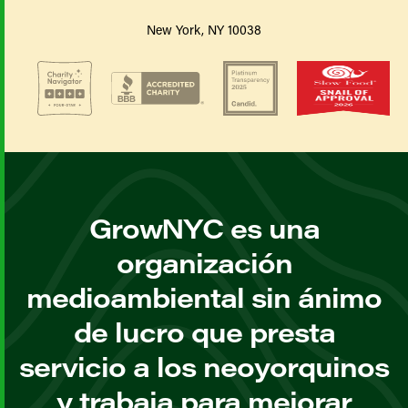
New York, NY 10038
GrowNYC es una
organización
medioambiental sin ánimo
de lucro que presta
servicio a los neoyorquinos
y trabaja para mejorar