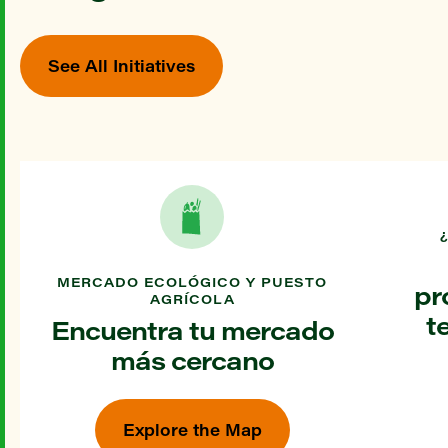
See All Initiatives
MERCADO ECOLÓGICO Y PUESTO
pr
AGRÍCOLA
t
Encuentra tu mercado
más cercano
Explore the Map