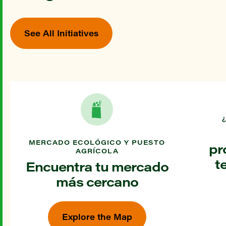
See All Initiatives
MERCADO ECOLÓGICO Y PUESTO
pr
AGRÍCOLA
t
Encuentra tu mercado
más cercano
Explore the Map