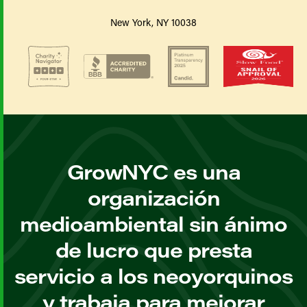
New York, NY 10038
GrowNYC es una
organización
medioambiental sin ánimo
de lucro que presta
servicio a los neoyorquinos
y trabaja para mejorar