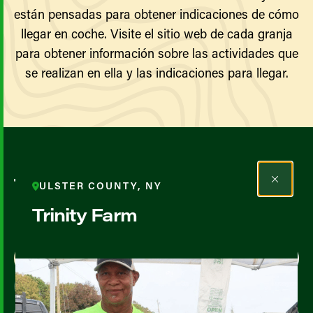
están pensadas para obtener indicaciones de cómo
llegar en coche. Visite el sitio web de cada granja
para obtener información sobre las actividades que
se realizan en ella y las indicaciones para llegar.
Todos los agricultores y
ULSTER COUNTY, NY
productores
Trinity Farm
Map View
List View