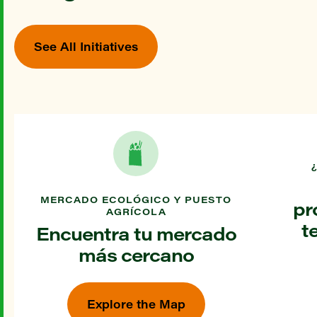
See All Initiatives
MERCADO ECOLÓGICO Y PUESTO
pr
AGRÍCOLA
t
Encuentra tu mercado
más cercano
Explore the Map