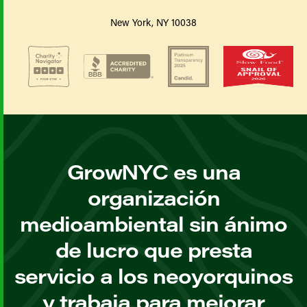
New York, NY 10038
GrowNYC es una
organización
medioambiental sin ánimo
de lucro que presta
servicio a los neoyorquinos
y trabaja para mejorar