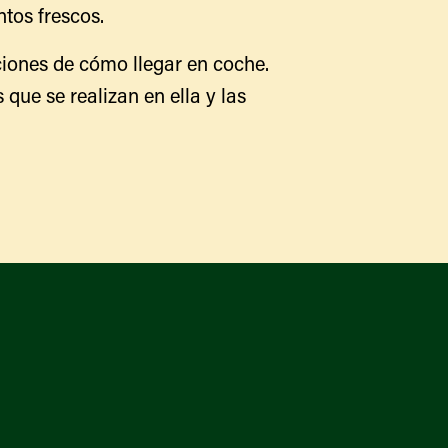
tos frescos.
Qué hay disponible y en
temporada
Iniciativas de acceso a los
iones de cómo llegar en coche.
alimentos
Nuestros agricultores y
 que se realizan en ella y las
productores
Encuentre un mercado