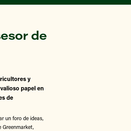
esor de
icultores y
alioso papel en
nes de
 un foro de ideas,
de Greenmarket,