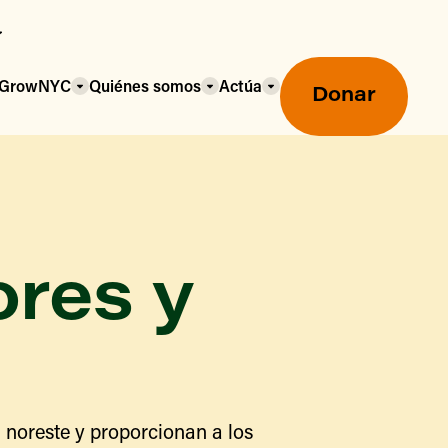
a GrowNYC
Quiénes somos
Actúa
Donar
ores y
Mercados agrícolas ecológicos
Mercados agrícolas
Centro mayorista de alimentos
 noreste y proporcionan a los
Uso de SNAP y beneficios
nutricionales