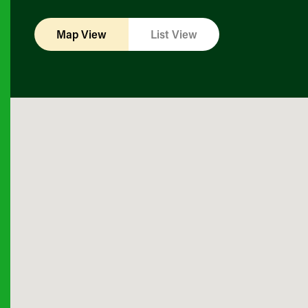
Map View
List View