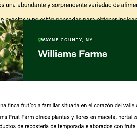
s una abundante y sorprendente variedad de alimen
n exactas y no están pensadas para obtener indicac
ranja para obtener información sobre las actividades
indicaciones para llegar.
WAYNE COUNTY, NY
Williams Farms
na finca frutícola familiar situada en el corazón del valle
iams Fruit Farm ofrece plantas y flores en maceta, hortali
ores y productores
oductos de repostería de temporada elaborados con fruta d