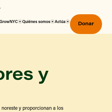
a GrowNYC
Quiénes somos
Actúa
Donar
ores y
Mercados agrícolas ecológicos
Mercados agrícolas
Centro mayorista de alimentos
 noreste y proporcionan a los
Uso de SNAP y beneficios
nutricionales