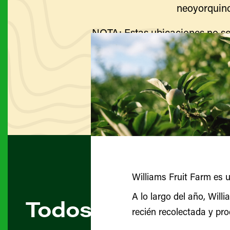
neoyorquino
NOTA: Estas ubicaciones no so
Visite el sitio web de cada g
Williams Fruit Farm es u
A lo largo del año, Will
Todos los agricult
recién recolectada y pr