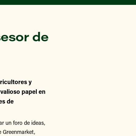
esor de
icultores y
alioso papel en
nes de
 un foro de ideas,
de Greenmarket,