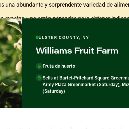
s una abundante y sorprendente variedad de alimen
n exactas y no están pensadas para obtener indicac
ranja para obtener información sobre las actividades
indicaciones para llegar.
ULSTER COUNTY, NY
Williams Fruit Farm
Fruta de huerto
Sells at Bartel-Pritchard Square Greenm
Army Plaza Greenmarket (Saturday), M
(Saturday)
ores y productores