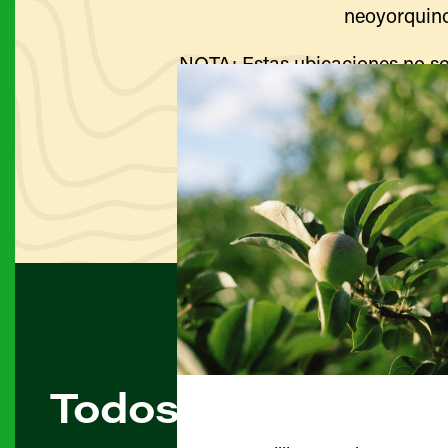
neoyorquino
NOTA: Estas ubicaciones no so
Visite el sitio web de cada g
Todos los agricult