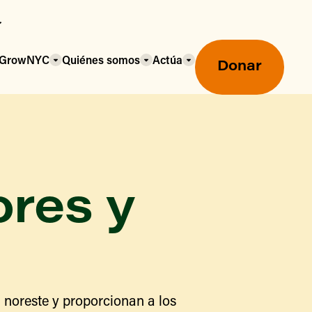
a GrowNYC
Quiénes somos
Actúa
Donar
ores y
Mercados agrícolas ecológicos
Mercados agrícolas
Centro mayorista de alimentos
 noreste y proporcionan a los
Uso de SNAP y beneficios
nutricionales