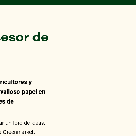
esor de
icultores y
alioso papel en
nes de
 un foro de ideas,
de Greenmarket,