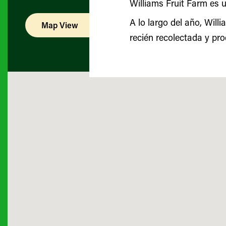
Williams Fruit Farm es u
A lo largo del año, Will
Map View
List View
recién recolectada y pr