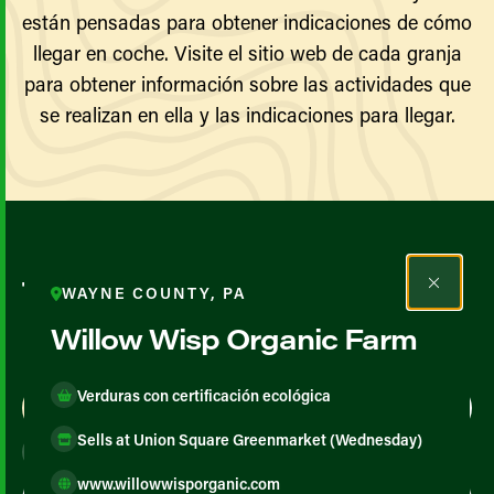
están pensadas para obtener indicaciones de cómo
llegar en coche. Visite el sitio web de cada granja
para obtener información sobre las actividades que
se realizan en ella y las indicaciones para llegar.
Todos los agricultores y
WAYNE COUNTY, PA
productores
Willow Wisp Organic Farm
Verduras con certificación ecológica
Map View
List View
Sells at Union Square Greenmarket (Wednesday)
www.willowwisporganic.com