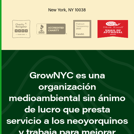
New York, NY 10038
GrowNYC es una
organización
medioambiental sin ánimo
de lucro que presta
servicio a los neoyorquinos
y trabaja para mejorar