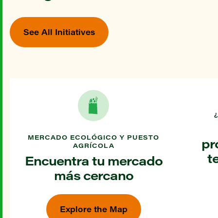
See All Initiatives
MERCADO ECOLÓGICO Y PUESTO
pr
AGRÍCOLA
t
Encuentra tu mercado
más cercano
Explore the Map