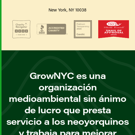
New York, NY 10038
GrowNYC es una
organización
medioambiental sin ánimo
de lucro que presta
servicio a los neoyorquinos
y trabaja para mejorar