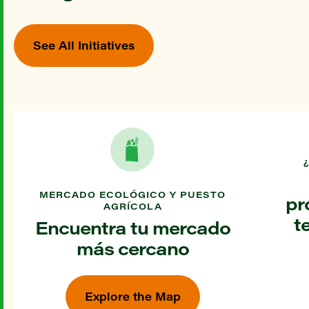
See All Initiatives
MERCADO ECOLÓGICO Y PUESTO
pr
AGRÍCOLA
t
Encuentra tu mercado
más cercano
Explore the Map