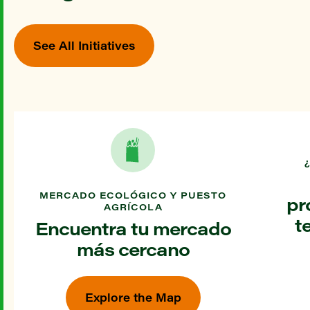
See All Initiatives
MERCADO ECOLÓGICO Y PUESTO
pr
AGRÍCOLA
t
Encuentra tu mercado
más cercano
Explore the Map