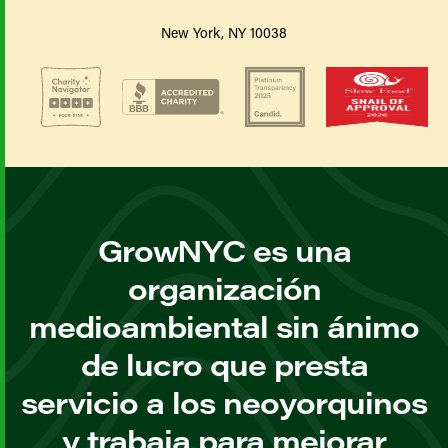
New York, NY 10038
GrowNYC es una
organización
medioambiental sin ánimo
de lucro que presta
servicio a los neoyorquinos
y trabaja para mejorar