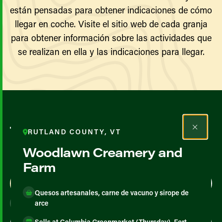
están pensadas para obtener indicaciones de cómo
llegar en coche. Visite el sitio web de cada granja
para obtener información sobre las actividades que
se realizan en ella y las indicaciones para llegar.
Todos los agricultores y
RUTLAND COUNTY, VT
productores
Woodlawn Creamery and
Farm
Map View
List View
Quesos artesanales, carne de vacuno y sirope de
arce
Sells at Columbia Greenmarket (Thursday), Fort