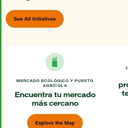
See All Initiatives
MERCADO ECOLÓGICO Y PUESTO
pr
AGRÍCOLA
t
Encuentra tu mercado
más cercano
Explore the Map