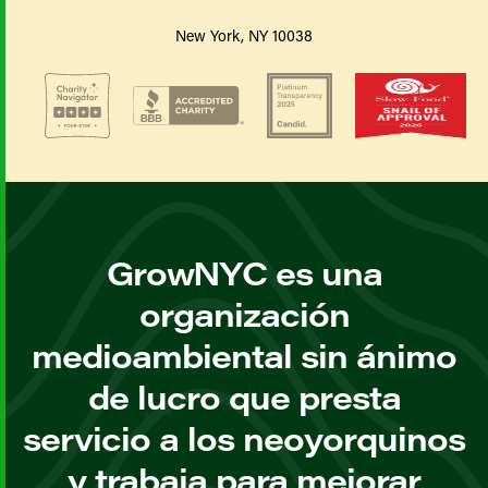
New York, NY 10038
GrowNYC es una
organización
medioambiental sin ánimo
de lucro que presta
servicio a los neoyorquinos
y trabaja para mejorar