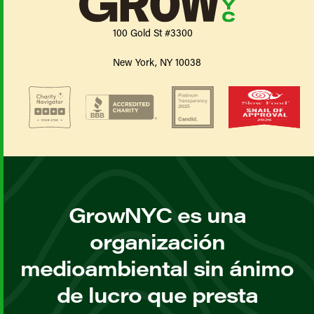
100 Gold St #3300
New York, NY 10038
GrowNYC es una
organización
medioambiental sin ánimo
de lucro que presta