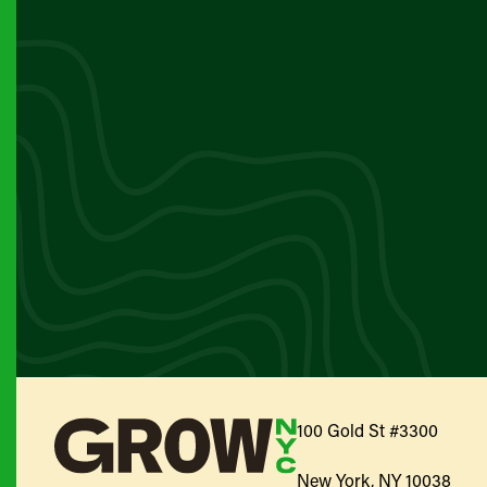
100 Gold St #3300
New York, NY 10038