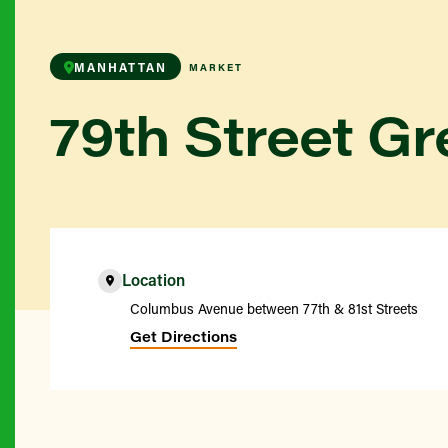
MANHATTAN
MARKET
79th Street G
Location
Columbus Avenue between 77th & 81st Streets
Get Directions