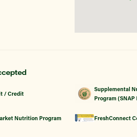
ccepted
Supplemental Nu
t / Credit
Program (SNAP 
arket Nutrition Program
FreshConnect C