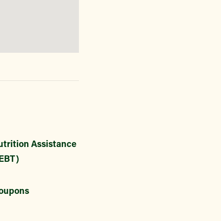
trition Assistance
EBT)
oupons