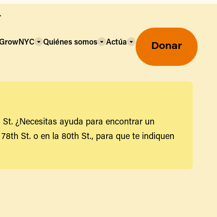
a GrowNYC
Quiénes somos
Actúa
Donar
h St. ¿Necesitas ayuda para encontrar un
8th St. o en la 80th St., para que te indiquen
Mercados agrícolas ecológicos
Mercados agrícolas
Centro mayorista de alimentos
Uso de SNAP y beneficios
nutricionales