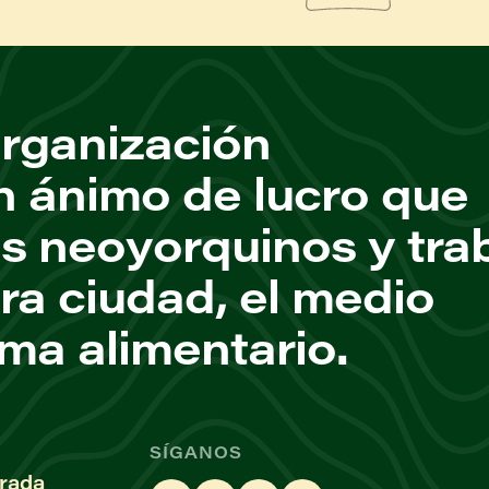
rganización
n ánimo de lucro que
os neoyorquinos y tra
ra ciudad, el medio
ema alimentario.
SÍGANOS
rada