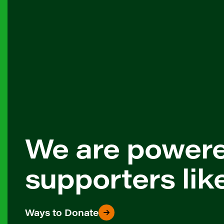
We are power
supporters lik
Ways to Donate