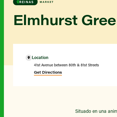
REINAS
MARKET
Elmhurst Gre
Location
41st Avenue between 80th & 81st Streets
Get Directions
Situado en una anim