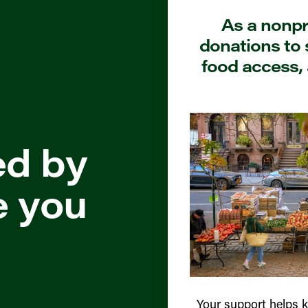
As a nonpro
donations to 
food access, 
ed by
e you
Your support helps 