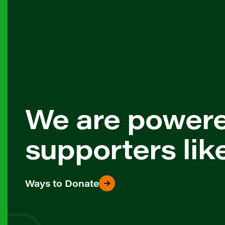
We are power
supporters lik
Ways to Donate