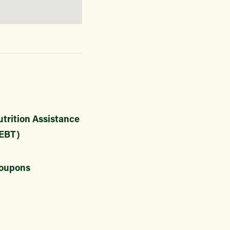
trition Assistance
EBT)
oupons