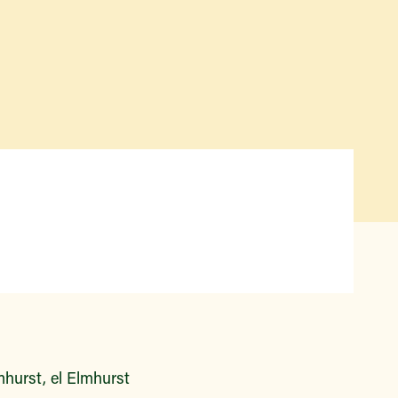
Qué hay disponible y en
temporada
Iniciativas de acceso a los
alimentos
Nuestros agricultores y
productores
Encuentre un mercado
hurst, el Elmhurst