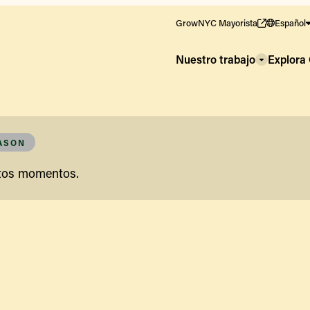
GrowNYC Mayorista
Español
Nuestro trabajo
Explor
EASON
stos momentos.