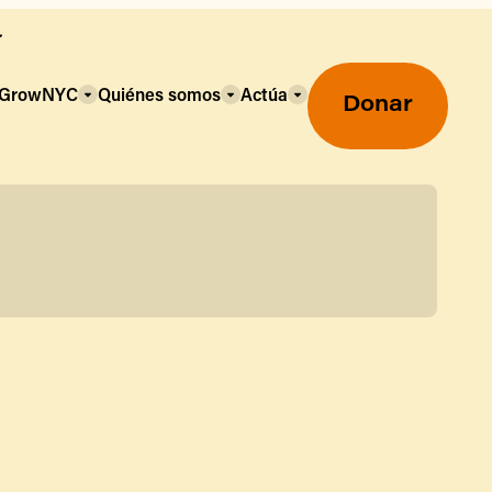
a GrowNYC
Quiénes somos
Actúa
Donar
Mercados agrícolas ecológicos
Mercados agrícolas
Centro mayorista de alimentos
Uso de SNAP y beneficios
nutricionales