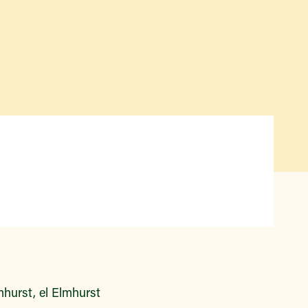
Qué hay disponible y en
temporada
Iniciativas de acceso a los
alimentos
Nuestros agricultores y
productores
Encuentre un mercado
hurst, el Elmhurst