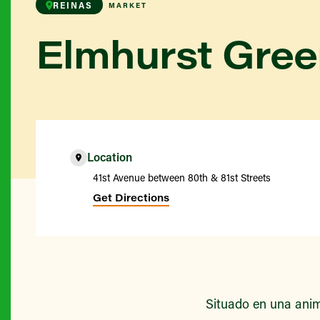
REINAS
MARKET
Elmhurst Gre
Location
41st Avenue between 80th & 81st Streets
Get Directions
Situado en una anim