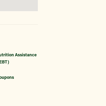
trition Assistance
EBT)
oupons