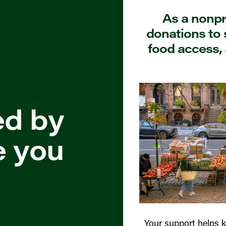
As a nonpro
donations to 
food access, 
ed by
e you
Your support helps 