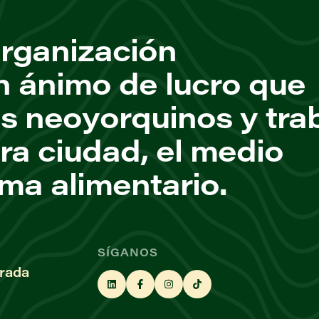
rganización
n ánimo de lucro que
os neoyorquinos y tra
ra ciudad, el medio
ema alimentario.
SÍGANOS
rada