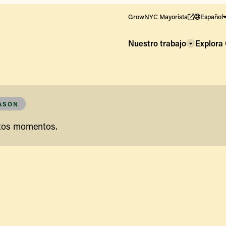
GrowNYC Mayorista
Español
Nuestro trabajo
Explor
EASON
stos momentos.