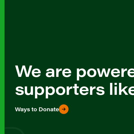
We are power
supporters lik
Ways to Donate