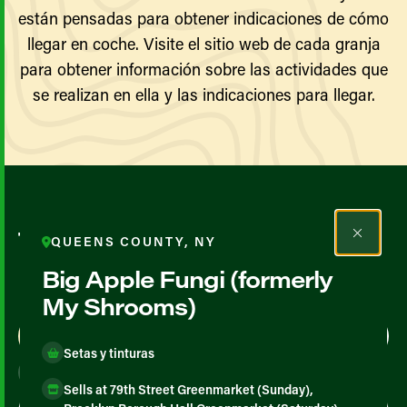
están pensadas para obtener indicaciones de cómo
llegar en coche. Visite el sitio web de cada granja
para obtener información sobre las actividades que
se realizan en ella y las indicaciones para llegar.
Todos los agricultores y
QUEENS COUNTY, NY
productores
Big Apple Fungi (formerly
My Shrooms)
Map View
List View
Setas y tinturas
Sells at 79th Street Greenmarket (Sunday),