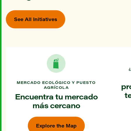
See All Initiatives
MERCADO ECOLÓGICO Y PUESTO
pr
AGRÍCOLA
t
Encuentra tu mercado
más cercano
Explore the Map