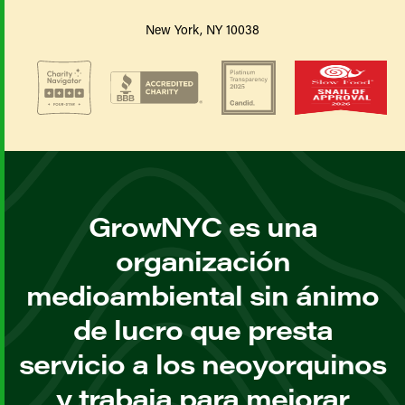
New York, NY 10038
GrowNYC es una
organización
medioambiental sin ánimo
de lucro que presta
servicio a los neoyorquinos
y trabaja para mejorar