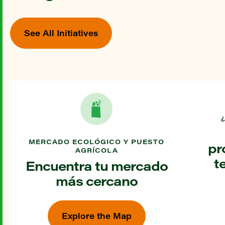
See All Initiatives
MERCADO ECOLÓGICO Y PUESTO
pr
AGRÍCOLA
t
Encuentra tu mercado
más cercano
Explore the Map