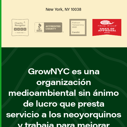
New York, NY 10038
GrowNYC es una
organización
medioambiental sin ánimo
de lucro que presta
servicio a los neoyorquinos
y trabaja para mejorar