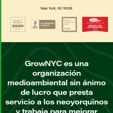
New York, NY 10038
GrowNYC es una
organización
medioambiental sin ánimo
de lucro que presta
servicio a los neoyorquinos
y trabaja para mejorar