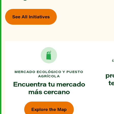
See All Initiatives
MERCADO ECOLÓGICO Y PUESTO
pr
AGRÍCOLA
t
Encuentra tu mercado
más cercano
Explore the Map