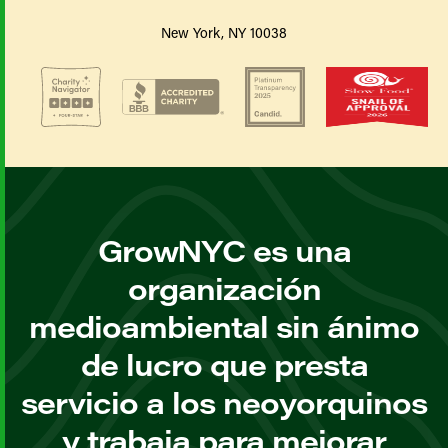
New York, NY 10038
GrowNYC es una
organización
medioambiental sin ánimo
de lucro que presta
servicio a los neoyorquinos
y trabaja para mejorar