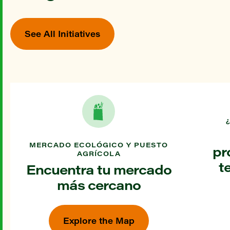
See All Initiatives
MERCADO ECOLÓGICO Y PUESTO
pr
AGRÍCOLA
t
Encuentra tu mercado
más cercano
Explore the Map