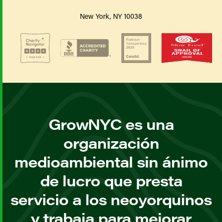
New York, NY 10038
GrowNYC es una
organización
medioambiental sin ánimo
de lucro que presta
servicio a los neoyorquinos
y trabaja para mejorar