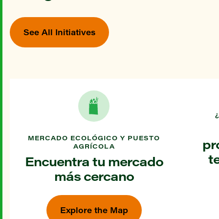
See All Initiatives
MERCADO ECOLÓGICO Y PUESTO
pr
AGRÍCOLA
t
Encuentra tu mercado
más cercano
Explore the Map