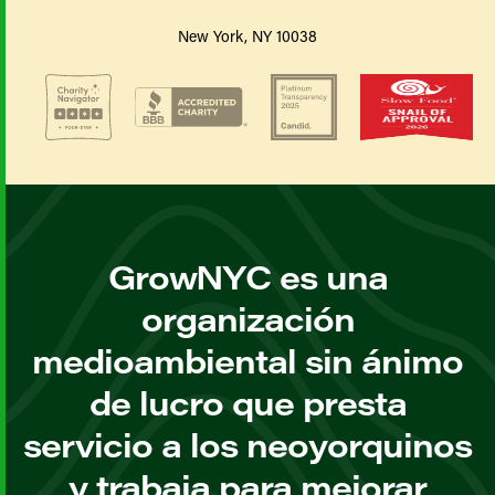
New York, NY 10038
GrowNYC es una
organización
medioambiental sin ánimo
de lucro que presta
servicio a los neoyorquinos
y trabaja para mejorar