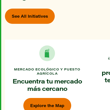
See All Initiatives
MERCADO ECOLÓGICO Y PUESTO
pr
AGRÍCOLA
t
Encuentra tu mercado
más cercano
Explore the Map