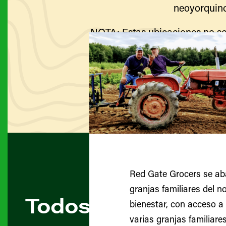
neoyorquino
NOTA: Estas ubicaciones no so
Visite el sitio web de cada g
Red Gate Grocers se aba
granjas familiares del n
Todos los agricult
bienestar, con acceso a 
varias granjas familiar