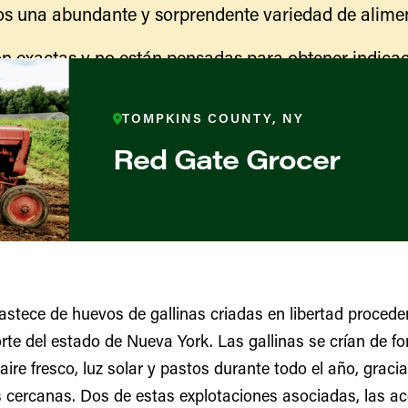
s una abundante y sorprendente variedad de alimen
n exactas y no están pensadas para obtener indicac
ranja para obtener información sobre las actividades
indicaciones para llegar.
TOMPKINS COUNTY, NY
Red Gate Grocer
stece de huevos de gallinas criadas en libertad proced
orte del estado de Nueva York. Las gallinas se crían de 
ores y productores
aire fresco, luz solar y pastos durante todo el año, graci
es cercanas. Dos de estas explotaciones asociadas, las 