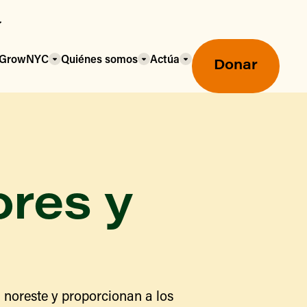
a GrowNYC
Quiénes somos
Actúa
Donar
ores y
Mercados agrícolas ecológicos
Mercados agrícolas
Centro mayorista de alimentos
 noreste y proporcionan a los
Uso de SNAP y beneficios
nutricionales