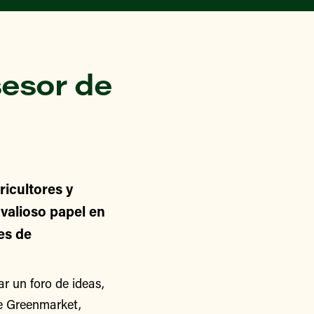
esor de
icultores y
alioso papel en
nes de
 un foro de ideas,
de Greenmarket,