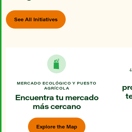
See All Initiatives
MERCADO ECOLÓGICO Y PUESTO
pr
AGRÍCOLA
t
Encuentra tu mercado
más cercano
Explore the Map