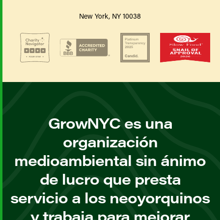
New York, NY 10038
GrowNYC es una
organización
medioambiental sin ánimo
de lucro que presta
servicio a los neoyorquinos
y trabaja para mejorar