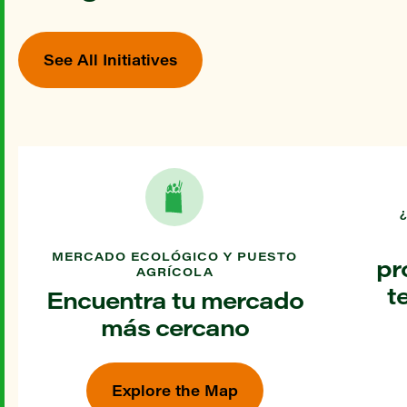
See All Initiatives
MERCADO ECOLÓGICO Y PUESTO
pr
AGRÍCOLA
t
Encuentra tu mercado
más cercano
Explore the Map