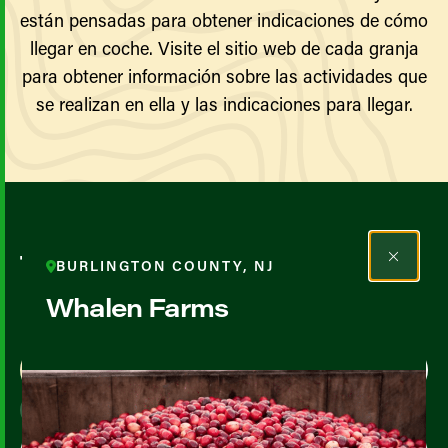
están pensadas para obtener indicaciones de cómo
llegar en coche. Visite el sitio web de cada granja
para obtener información sobre las actividades que
se realizan en ella y las indicaciones para llegar.
Todos los agricultores y
BURLINGTON COUNTY, NJ
productores
Whalen Farms
Map View
List View