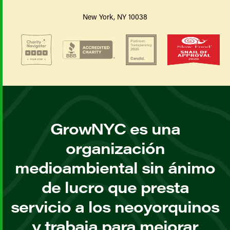
New York, NY 10038
GrowNYC es una
organización
medioambiental sin ánimo
de lucro que presta
servicio a los neoyorquinos
y trabaja para mejorar